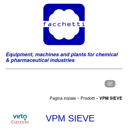
Equipment, machines and plants for chemical
& pharmaceutical industries
H
ome
Pagina iniziale
»
Prodotti
»
VPM SIEVE
C
hi Siamo
P
VPM SIEVE
rodotti
M
archi