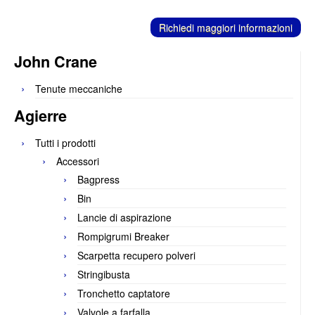
C
ontatti
Richiedi maggiori informazioni
John Crane
Tenute meccaniche
Agierre
Tutti i prodotti
Accessori
Bagpress
Bin
Lancie di aspirazione
Rompigrumi Breaker
Scarpetta recupero polveri
Stringibusta
Tronchetto captatore
Valvole a farfalla