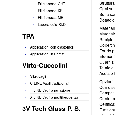
Struttur
Filtri pressa GHT
Ogni ve
Filtri pressa KE
Sulla sc
Filtri pressa ME
Dotato d
Laboratodio R&D
Materiali
Material
TPA
Recipien
Coperchi
Applicazioni con elastomeri
Fondo p
Applicazioni in Ucrete
Elementi
Guarniz
Virto-Cuccolini
Telaio d
Acciaio 
Vibrovagli
Opzioni
C-LINE Vagli tradizionali
Con o se
T-LINE Vagli a nutazione
Compatib
X-LINE Vagli a multifrequenza
Conform
Certific
3V Tech Glass P. S.
Funzioni