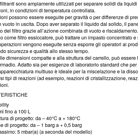
i filtranti sono ampiamente utilizzati per separare solidi da liquidi
oni, in condizioni di temperatura controllata.
azioni possono essere eseguite per gravità o per differenze di pr
un vuoto in uscita. Dopo aver separato il liquido dal solido, il p
no del filtro grazie all’azione combinata di vuoto e riscaldamento
 come filtro essiccatore, può trattare un impasto concentrato e
 operazioni vengono eseguite senza esporre gli operatori ai prod
do sicurezza e qualità allo stesso tempo.
lle dimensioni compatte e alla struttura del carrello, può essere
rmadio. Adatto sia per esigenze di laboratorio standard che per at
pparecchiatura multiuso è ideale per la miscelazione e la dissoluz
si tipi di reazioni (ad esempio, reazioni di cristallizzazione, rea
ioni.
ERISTICHE
lity
l fino a 100 L
ura di progetto: da – 40°C a + 180°C
e di progetto: da – 1 barg a + 0,5 barg
ssimo: 5 mbar(a) (a seconda del modello)