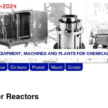
C
P
M
C
ome
hi Siamo
rodotti
archi
ontatti
er Reactors