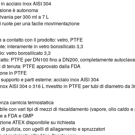
a in acciaio inox AISI 304
rsione è autonoma
rivania per 300 ml a 7 L
i ruote per una facile movimentazione
e a contatto con il prodotto: vetro, PTFE
te: interamente in vetro borosilicato 3,3
o: vetro borosilicato 3,3
iatto: PTFE per DN100 fino a DN200, completamente autoclava
 di tenuta: PTFE approvato dalla FDA
ione in PTFE
i supporto e parti esterne: acciaio inox AISI 304
inox AISI 304 o 316 L rivestito in PTFE per tubi di diametro 
nza camicia termostatica
ile con vari tipi di mezzi di riscaldamento (vapore, olio caldo e
e a FDA e GMP
azione ATEX disponibile su richiesta
 di pulizia, con ugelli di allagamento e spruzzatori