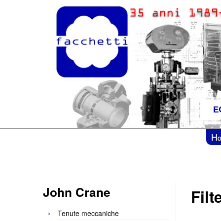
H
John Crane
Filt
Tenute meccaniche