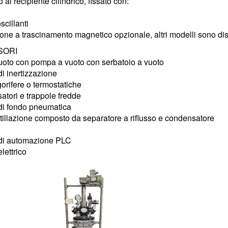
 al recipiente cilindrico, fissato con:
scillanti
one a trascinamento magnetico opzionale, altri modelli sono disp
SORI
uoto con pompa a vuoto con serbatoio a vuoto
di inertizzazione
gorifere o termostatiche
tori e trappole fredde
di fondo pneumatica
istillazione composto da separatore a riflusso e condensatore
 di automazione PLC
lettrico