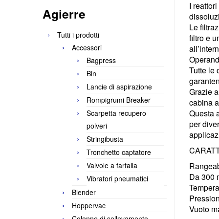
I reattor
Agierre
dissoluzi
Le filtr
Tutti i prodotti
filtro e 
Accessori
all’inter
Operando
Bagpress
Tutte le
Bin
garanten
Lancie di aspirazione
Grazie a
Rompigrumi Breaker
cabina a
Questa a
Scarpetta recupero
per diver
polveri
applicaz
Stringibusta
CARATT
Tronchetto captatore
Valvole a farfalla
Rangeabi
Da 300 m
Vibratori pneumatici
Temperat
Blender
Pression
Hoppervac
Vuoto ma
Colonne di sollevamento