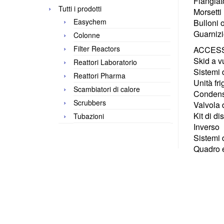
Flangiato
Tutti i prodotti
Morsetti
Easychem
Bulloni o
Guarnizi
Colonne
Filter Reactors
ACCES
Skid a v
Reattori Laboratorio
Sistemi 
Reattori Pharma
Unità fri
Scambiatori di calore
Condensa
Scrubbers
Valvola 
Kit di d
Tubazioni
Inverso
Sistemi
Quadro e