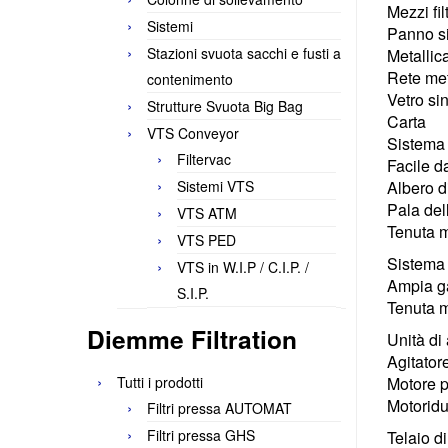
Mezzi fil
Sistemi
Panno si
Stazioni svuota sacchi e fusti a
Metallic
Rete meta
contenimento
Vetro sin
Strutture Svuota Big Bag
Carta
VTS Conveyor
Sistema 
Filtervac
Facile d
Sistemi VTS
Albero d
Pala del
VTS ATM
Tenuta 
VTS PED
Sistema r
VTS in W.I.P / C.I.P. /
Ampia ga
S.I.P.
Tenuta m
Diemme Filtration
Unità di
Agitator
Tutti i prodotti
Motore 
Motoridu
Filtri pressa AUTOMAT
Filtri pressa GHS
Telaio d