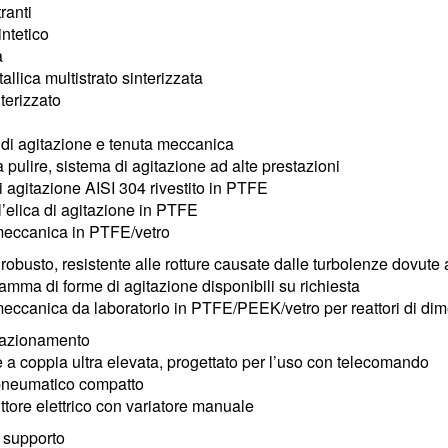
tranti
ntetico
a
llica multistrato sinterizzata
terizzato
di agitazione e tenuta meccanica
a pulire, sistema di agitazione ad alte prestazioni
i agitazione AISI 304 rivestito in PTFE
l’elica di agitazione in PTFE
meccanica in PTFE/vetro
obusto, resistente alle rotture causate dalle turbolenze dovute al
mma di forme di agitazione disponibili su richiesta
eccanica da laboratorio in PTFE/PEEK/vetro per reattori di di
 azionamento
e a coppia ultra elevata, progettato per l’uso con telecomando
pneumatico compatto
ttore elettrico con variatore manuale
i supporto