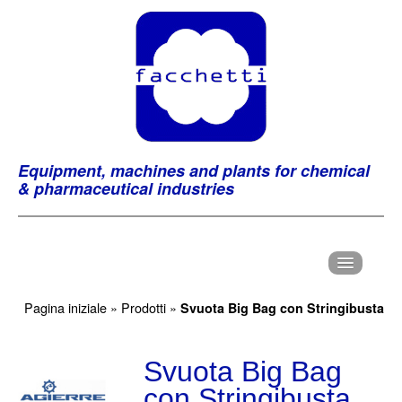
Equipment, machines and plants for chemical
& pharmaceutical industries
H
ome
Pagina iniziale
»
Prodotti
»
Svuota Big Bag con Stringibusta
C
hi Siamo
P
Svuota Big Bag
rodotti
con Stringibusta
M
archi