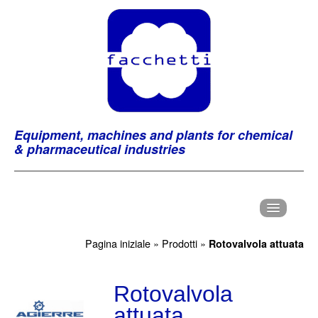
Equipment, machines and plants for chemical
& pharmaceutical industries
H
ome
Pagina iniziale
»
Prodotti
»
Rotovalvola attuata
C
hi Siamo
P
Rotovalvola
rodotti
attuata
M
archi