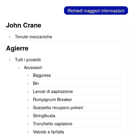
C
ontatti
Richiedi maggiori informazioni
John Crane
Tenute meccaniche
Agierre
Tutti i prodotti
Accessori
Bagpress
Bin
Lancie di aspirazione
Rompigrumi Breaker
Scarpetta recupero polveri
Stringibusta
Tronchetto captatore
Valvole a farfalla