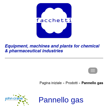
Equipment, machines and plants for chemical
& pharmaceutical industries
H
ome
Pagina iniziale
»
Prodotti
»
Pannello gas
C
hi Siamo
P
Pannello gas
rodotti
M
archi