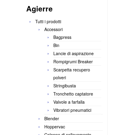
Agierre
Tutti i prodotti
Accessori
Bagpress
Bin
Lancie di aspirazione
Rompigrumi Breaker
Scarpetta recupero
polveri
Stringibusta
Tronchetto captatore
Valvole a farfalla
Vibratori pneumatici
Blender
Hoppervac
Colonne di sollevamento