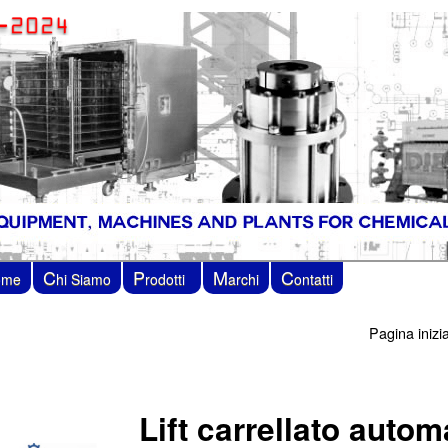
C
P
M
C
ome
hi Siamo
rodotti
archi
ontatti
Pagina inizi
Lift carrellato auto