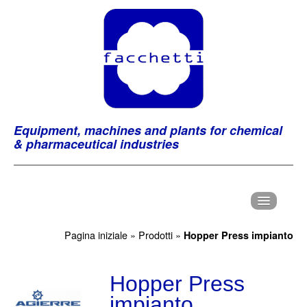
Equipment, machines and plants for chemical
& pharmaceutical industries
H
ome
Pagina iniziale
»
Prodotti
»
Hopper Press impianto
C
hi Siamo
P
Hopper Press
rodotti
impianto
M
archi