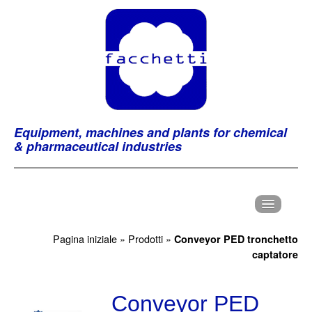
Equipment, machines and plants for chemical
& pharmaceutical industries
H
ome
Pagina iniziale
»
Prodotti
»
Conveyor PED tronchetto
captatore
C
hi Siamo
P
rodotti
Conveyor PED
M
archi