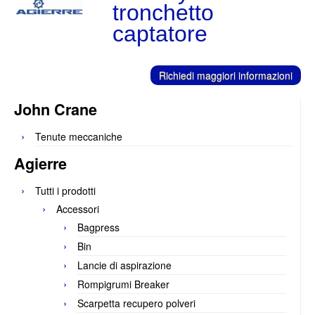
tronchetto
C
ontatti
captatore
Richiedi maggiori informazioni
John Crane
Tenute meccaniche
Agierre
Tutti i prodotti
Accessori
Bagpress
Bin
Lancie di aspirazione
Rompigrumi Breaker
Scarpetta recupero polveri