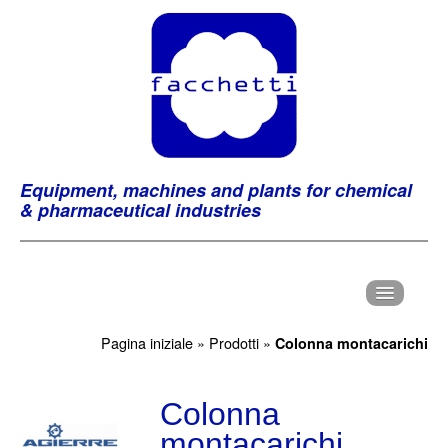
Equipment, machines and plants for chemical
& pharmaceutical industries
H
ome
Pagina iniziale
»
Prodotti
»
Colonna montacarichi
C
hi Siamo
P
Colonna
rodotti
montacarichi
M
archi