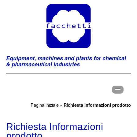
Equipment, machines and plants for chemical
& pharmaceutical industries
H
ome
Pagina iniziale
»
Richiesta Informazioni prodotto
C
hi Siamo
P
Richiesta Informazioni
rodotti
prodotto
M
archi